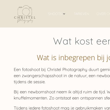
Ga
naar
SHOOTS
TARIEVEN
OVER C
de
inhoud
Wat kost een
Wat is inbegrepen bij
Een fotoshoot bij Christel Photography duurt gemidd
een zwangerschapsshoot in de natuur, een newborn
tijdens de sessie.
Bij een newbornshoot neem ik altijd ruim de tijd.
knuffelmomenten. Zo ontstaat een ontspannen sfee
Tijdens iedere fotoshoot mag je gebruikmaken van 