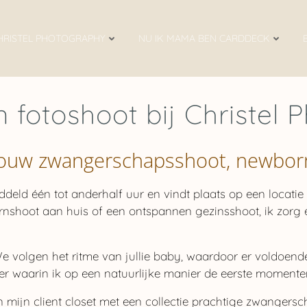
HRISTEL PHOTOGRAPHY
NU IK MAMA BEN CARDDECK
 fotoshoot bij Christel
 jouw zwangerschapsshoot, newbor
eld één tot anderhalf uur en vindt plaats op een locatie die
shoot aan huis of een ontspannen gezinsshoot, ik zorg er
 We volgen het ritme van jullie baby, waardoor er voldoen
r waarin ik op een natuurlijke manier de eerste momenten
mijn client closet met een collectie prachtige zwangersc