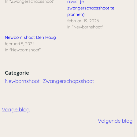
In "Zwangerschapsshoot"
alvast je
zwangerschapsshoot te
plannen)
februari 19, 2026
In "Newbornshoot"
Newborn shoot Den Haag
februari 5, 2024
In "Newbornshoot"
Categorie
Newbornshoot
Zwangerschapsshoot
Bericht
Vorige blog
Bericht
navigatie
Volgende blog
navigatie