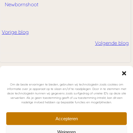
Newbornshoot
Bericht
Vorige blog
Bericht
navigatie
Volgende blog
navigatie
Ik ben werkzaam in regio Rotterdam, Delft, Den Haag,
Om de beste ervaringen te bieden, gebruiken wij technologieën zoals cookies om
Pijnacker-Nootdorp, Berkel en Rodenrijs, Eindhoven,
informatie over je apparaat op te slaan en/of te raadplegen. Door in te stemmen met
deze technologieën kunnen wij gegevens zoals surfgedrag of unieke ID's op deze site
Den Bosch, Veldhoven, Valkenswaard, Oirschot, Best,
verwerken. Als je geen toestemming geeft of uw toestemming intrekt, kan dit een
Son & Breugel en Tilburg
nadelige invloed hebben op bepaalde functies en mogelijkheden.
@christel.photography
Accepteren
Algemene voorwaarden
Weigeren